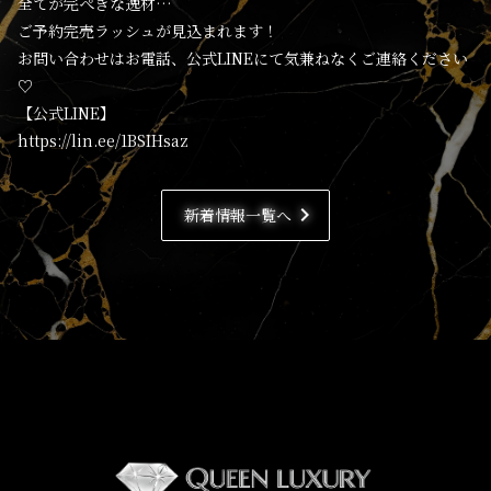
全てが完ぺきな逸材…
ご予約完売ラッシュが見込まれます！
お問い合わせはお電話、公式LINEにて気兼ねなくご連絡ください
♡
【公式LINE】
https://lin.ee/1BSIHsaz
chevron_right
新着情報一覧へ