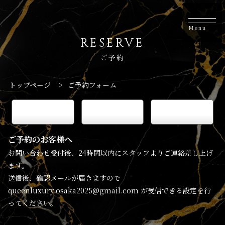
Menu
RESERVE
ご予約
トップページ
>
ご予約フォーム
keyboard_arrow_right
keyboard_arrow_right
keyboard_arrow_right
電話予約
LINE予約
WEB予約
ご予約のお客様へ
お問い合わせ受付後、24時間以内にスタッフよりご連絡差し上げ
ます。
送信後、確認メールが届きますので
queenluxury.osaka2025@gmail.com が受信できる設定を行
ってください。