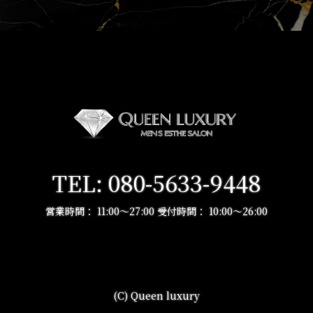
ら、ユーザー又は掲載主に係る個人情報を取得することがあり
ます。
(2)個人情報の利用目的
当店は、当店が取得した個人情報について、法令に定める場合
又は本人の同意を得た場合を除き、以下に定める利用目的の達
成に必要な範囲を超えて利用することはありません。
①本サイトの運営、維持、管理
②本サイトを通じたサービスの提供及び紹介
③本サイトの品質向上のためのアンケート
(3)個人情報の提供等
TEL: 080-5633-9448
当店は、法令で定める場合を除き、本人の同意に基づき取得し
た個人情報を、本人の事前の同意なく第三者に提供することは
営業時間： 11:00〜27:00 受付時間： 10:00～26:00
ありません。なお、本人の求めによる個人情報の開示、訂正、
追加若しくは削除又は利用目的の通知については、法令に従い
これを行うとともに、ご意見、ご相談に関して適切に対応しま
す。
3 .個人情報の利用目的の変更
(C) Queen luxury
当店は、前項で特定した利用目的は、予め本人の同意を得た場