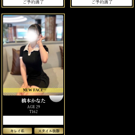
ご予約満了
ご予約満了
NEW FACE
橋本かなた
AGE 29
T162
キレイ系
スタイル抜群