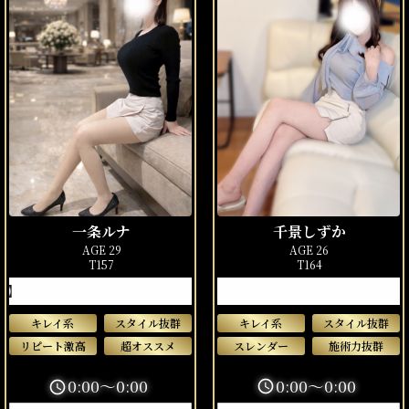
千景しずか
一条ルナ
AGE 26
AGE 29
T164
T157
カワ帰国子女】
キレイ系
スタイル抜群
キレイ系
スタイル抜群
スレンダー
施術力抜群
リピート激高
超オススメ
0:00～0:00
0:00～0:00
schedule
schedule